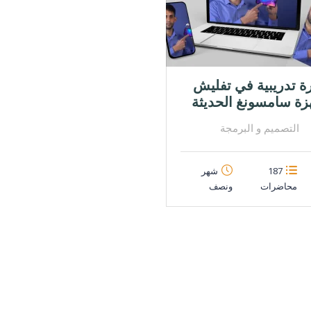
ة تدريبية في تفليش
زة سامسونغ الحديثة
التصميم و البرمجة
187
شهر
محاضرات
ونصف