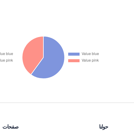
حولنا
صفحات