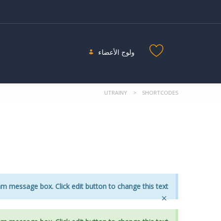
ولوج الأعضاء
UTRAINY
>
SHORTCODES
am message box. Click edit button to change this text.
×