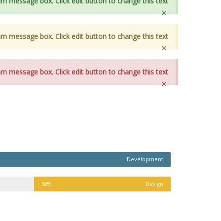
am message box. Click edit button to change this text.
×
am message box. Click edit button to change this text.
×
am message box. Click edit button to change this text.
×
Development
50%
Design