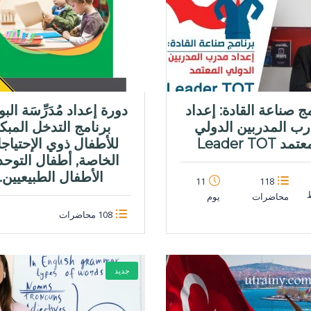
ج صناعة القادة: إعداد
دورة إعداد مُدَرِّسَة البو
ب المدربين الدولي
برنامج التدخل المبك
مد Leader TOT
للأطفال ذوي الإحتياج
الخاصة, أطفال التوحد,
الأطفال الطبيعيين.
11
118
محاضرات
يوم
108 محاضرات
جديد