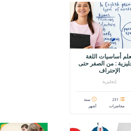
علم أساسيات اللغة
جليزية : من الصفر حتى
الإحتراف
إنجليزية
231
ستة
محاضرات
أشهر