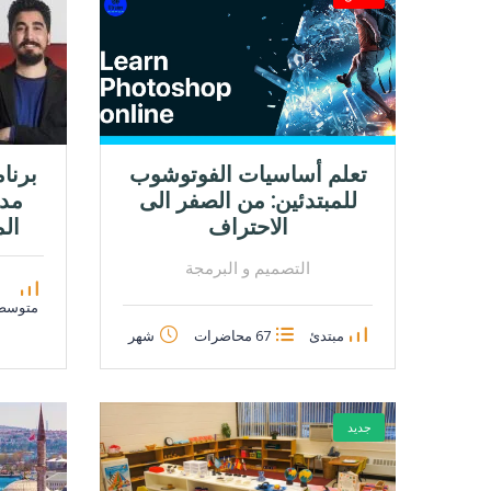
تعلم أساسيات الفوتوشوب
برنام
للمبتدئين: من الصفر الى
مدر
الاحتراف
المعت
التصميم و البرمجة
متوسط
مبتدئ
67 محاضرات
شهر
جديد