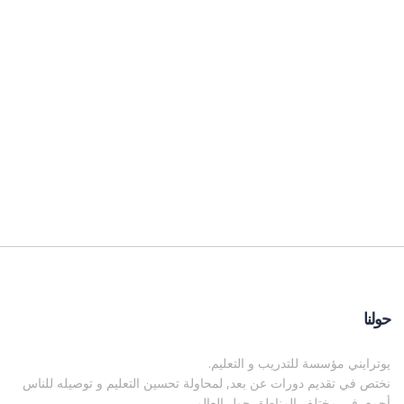
حولنا
يوترايني مؤسسة للتدريب و التعليم.
نختص في تقديم دورات عن بعد, لمحاولة تحسين التعليم و توصيله للناس
أجمع, في مختلف المناطق حول العالم.